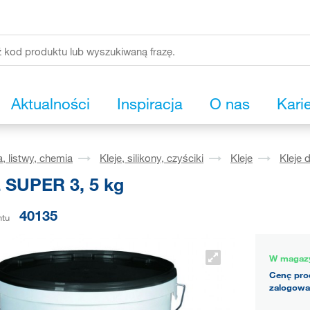
Aktualności
Inspiracja
O nas
Kari
, listwy, chemia
Kleje, silikony, czyściki
Kleje
Kleje 
SUPER 3, 5 kg
40135
ntu
W magaz
Cenę pro
zalogowa