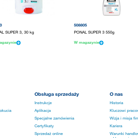
0
508805
L SUPER 3, 30 kg
PONAL SUPER 3 550g
agazynie
W magazynie
Obsługa sprzedaży
O nas
Instrukcje
Historia
okucia
Aplikacja
Kluczowi praco
Specjalne zamówienia
Wizja i misja fi
Certyfikaty
Kariera
Sprzedaż online
Warunki handlow