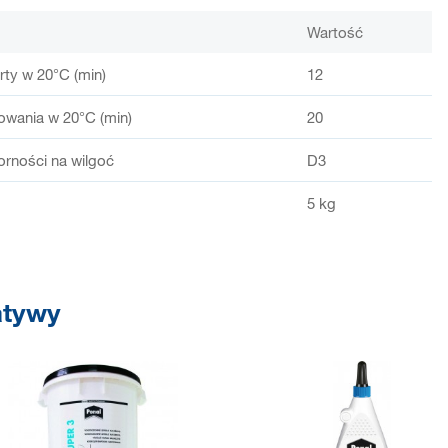
Wartość
ty w 20°C (min)
12
owania w 20°C (min)
20
orności na wilgoć
D3
5 kg
atywy