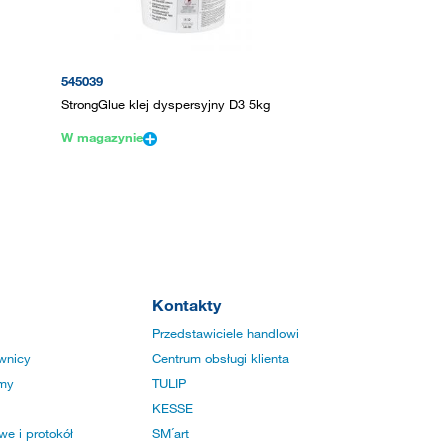
545039
StrongGlue klej dyspersyjny D3 5kg
W magazynie
Kontakty
Przedstawiciele handlowi
wnicy
Centrum obsługi klienta
rmy
TULIP
KESSE
e i protokół
SM´art