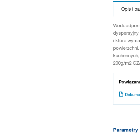
Opis i p
Wodoodporny 
dyspersyjny 
i które wyma
powierzchni,
kuchennych, 
200g/m2 CZA
Powiązan
Dokume
Parametry