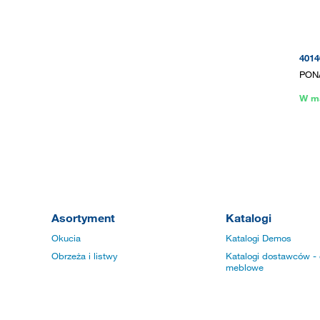
4014
PONA
W m
Asortyment
Katalogi
Okucia
Katalogi Demos
Obrzeża i listwy
Katalogi dostawców - 
meblowe