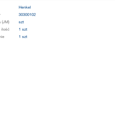
Henkel
y
30300102
 (JM)
szt
 ilość
1 szt
ie
1 szt