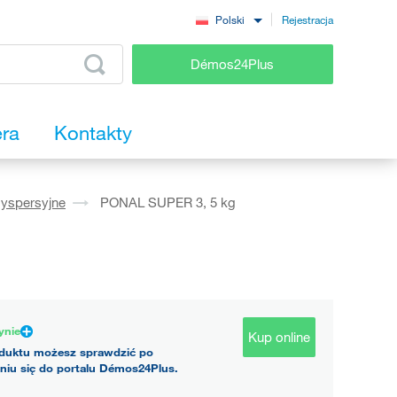
Rejestracja
Polski
Démos24Plus
era
Kontakty
dyspersyjne
PONAL SUPER 3, 5 kg
ynie
Kup online
duktu możesz sprawdzić po
niu się do portalu Démos24Plus.