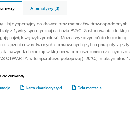
arametry
Alternatywy (3)
klej dyspersyjny do drewna oraz materiałów drewnopodobnych, kt
biały z żywicy syntetycznej na bazie PVAC. Zastosowanie: do kleje
gają największą wytrzymałość. Można wykorzystać do klejenia np. ok
 np. łączenia uwarstwionych sprasowanych płyt na parapety z płyty 
jak i wszystkich rodzajów klejenia w pomieszczeniach z silnymi zm
S OTWARTY: w temperaturze pokojowej (+20°C.), maksymalnie 17
e dokumenty
ntacja
Karta charakterystyki
Dokumentacja