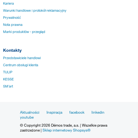
Kariera
Warunki handlowe i protokół reklamacyjny
Prywatność
Nota prawna
Marki produktów - przegląd
Kontakty
Przedstawiciele handlowi
Centrum obsługi klienta
TULIP
KESSE
SM´art
Aktualności
Inspiracja
facebook
linkedin
youtube
© Copyright 2026 Démos trade, a.s. | Wszelkie prawa
zastrzeżone |
Sklep internetowy Shopsys®