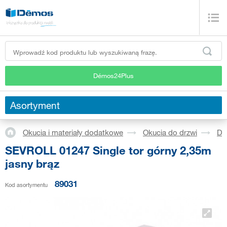
Démos24Plus
Asortyment
Okucia i materiały dodatkowe
Okucia do drzwi
Dr
SEVROLL 01247 Single tor górny 2,35m
jasny brąz
89031
Kod asortymentu