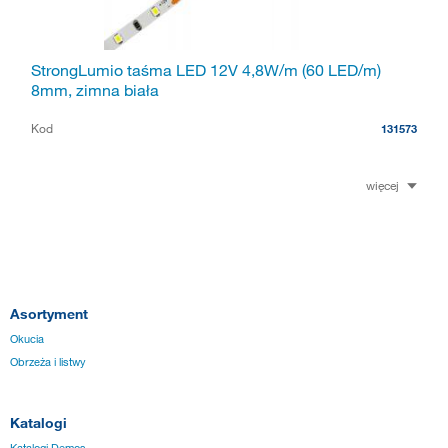
StrongLumio taśma LED 12V 4,8W/m (60 LED/m)
8mm, zimna biała
Kod
131573
więcej
Asortyment
Okucia
Obrzeża i listwy
Katalogi
Katalogi Demos