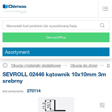
Démos24Plus
Asortyment
Okucia i materiały dodatkowe
Okucia do drzwi
Dr
SEVROLL 02446 kątownik 10x10mm 3m
srebrny
270114
Kod asortymentu