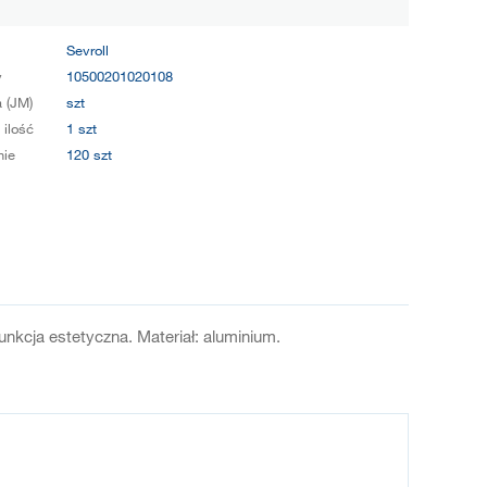
Sevroll
y
10500201020108
 (JM)
szt
 ilość
1 szt
ie
120 szt
nkcja estetyczna. Materiał: aluminium.