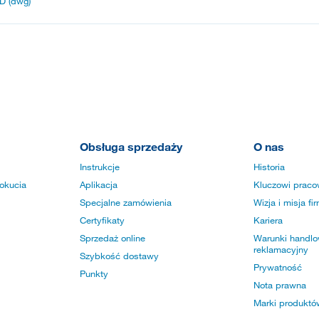
D (dwg)
Obsługa sprzedaży
O nas
Instrukcje
Historia
okucia
Aplikacja
Kluczowi praco
Specjalne zamówienia
Wizja i misja fi
Certyfikaty
Kariera
Sprzedaż online
Warunki handlow
reklamacyjny
Szybkość dostawy
Prywatność
Punkty
Nota prawna
Marki produktó