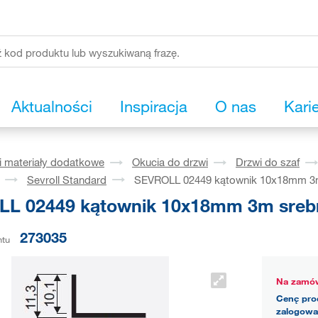
Aktualności
Inspiracja
O nas
Kari
i materiały dodatkowe
Okucia do drzwi
Drzwi do szaf
Sevroll Standard
SEVROLL 02449 kątownik 10x18mm 3
L 02449 kątownik 10x18mm 3m sreb
273035
ntu
Na zamów
Cenę pro
zalogowa