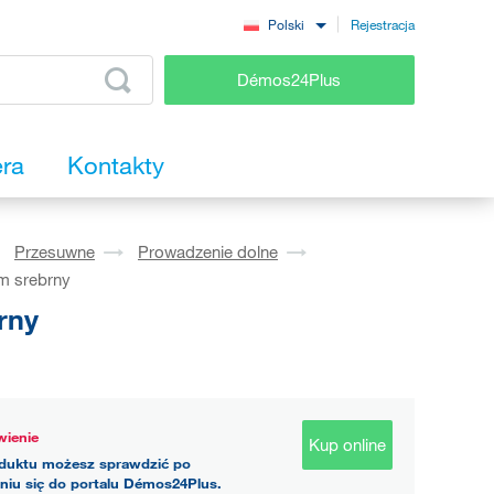
Rejestracja
Polski
Démos24Plus
era
Kontakty
Przesuwne
Prowadzenie dolne
m srebrny
rny
ienie
Kup online
duktu możesz sprawdzić po
niu się do portalu Démos24Plus.