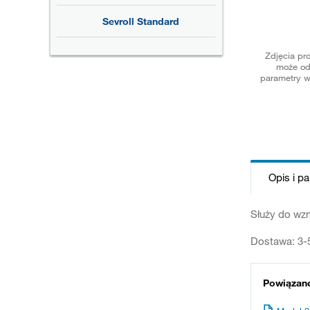
Sevroll Standard
Zdjęcia pr
może od
parametry w
Opis i p
Służy do wzm
Dostawa: 3-
Powiązan