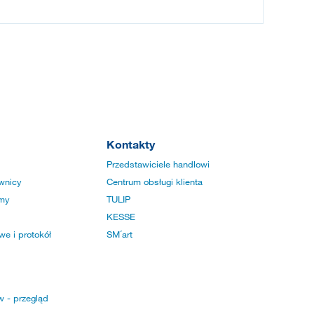
Kontakty
Przedstawiciele handlowi
wnicy
Centrum obsługi klienta
rmy
TULIP
KESSE
e i protokół
SM´art
w - przegląd