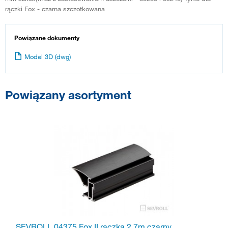
rączki Fox - czarna szczotkowana
Powiązane dokumenty
Model 3D (dwg)
Powiązany asortyment
SEVROLL 04375 Fox II rączka 2,7m czarny