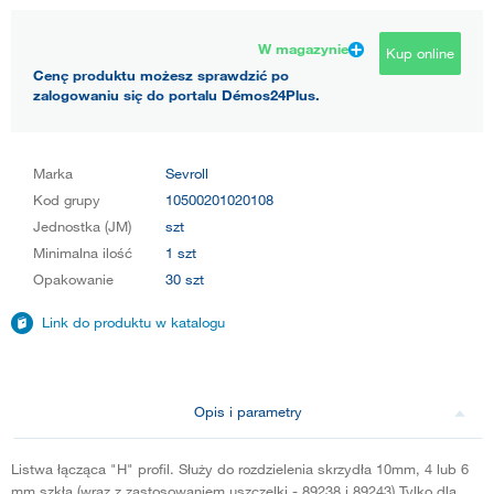
W magazynie
Kup online
Cenę produktu możesz sprawdzić po
zalogowaniu się do portalu Démos24Plus.
Marka
Sevroll
Kod grupy
10500201020108
Jednostka (JM)
szt
Minimalna ilość
1 szt
Opakowanie
30 szt
Link do produktu w katalogu
Opis i parametry
Listwa łącząca "H" profil. Służy do rozdzielenia skrzydła 10mm, 4 lub 6
mm szkła.(wraz z zastosowaniem uszczelki - 89238 i 89243) Tylko dla