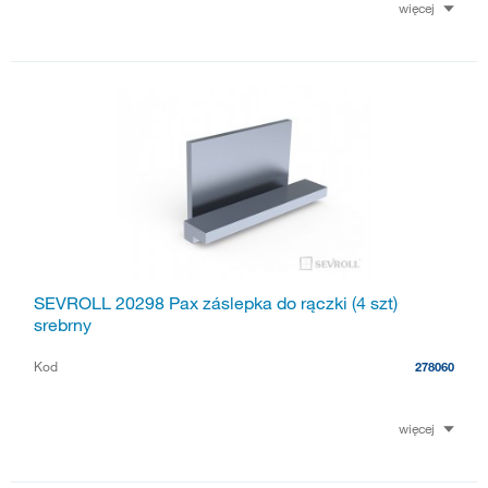
więcej
SEVROLL 20298 Pax záslepka do rączki (4 szt)
srebrny
Kod
278060
więcej