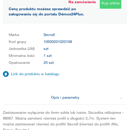
Na zamówienie
Kup online
Cenę produktu możesz sprawdzić po
zalogowaniu się do portalu Démos24Plus.
Marka
Sevroll
Kod grupy
10500201020108
Jednostka (JM)
szt
Minimalna ilość
1 szt
Opakowanie
20 szt
Link do produktu w katalogu
Opis i parametry
Zastosowanie wyłącznie do 4mm szkła lub lustra. Szczotka odbojowa -
98067. Można zamówić również profil o długości 2,7m. System ten
można zastosować również do profilii Sevroll (również do profilli Alfa,
Focus, Fox itp.).