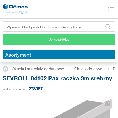
Démos24Plus
Asortyment
Okucia i materiały dodatkowe
Okucia do drzwi
Dr
SEVROLL 04102 Pax rączka 3m srebrny
278057
Kod asortymentu