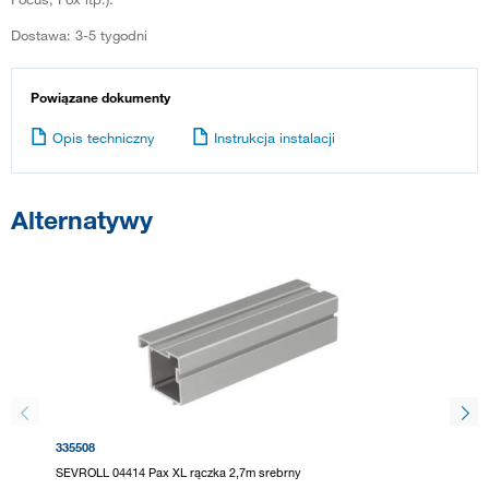
Dostawa: 3-5 tygodni
Powiązane dokumenty
Opis techniczny
Instrukcja instalacji
Alternatywy
335508
278056
SEVROLL 04414 Pax XL rączka 2,7m srebrny
SEVROLL