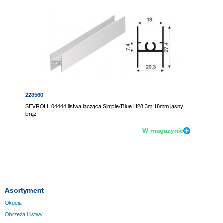
223560
SEVROLL 04444 listwa łącząca Simple/Blue H28 3m 18mm jasny
brąz
W magazynie
Asortyment
Okucia
Obrzeża i listwy