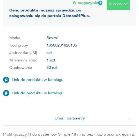
W magazynie
Kup online
Cenę produktu możesz sprawdzić po
zalogowaniu się do portalu Démos24Plus.
Marka
Sevroll
Kod grupy
10500201020105
Jednostka (JM)
szt
Minimalna ilość
1 szt
Opakowanie
30 szt
Link do produktu w katalogu
Link do produktu w katalogu
Opis i parametry
Profil łączący H do systemów Simple 18 mm, bez możliwości wkręcania.