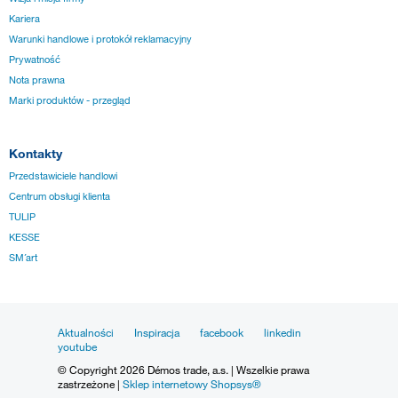
Kariera
Warunki handlowe i protokół reklamacyjny
Prywatność
Nota prawna
Marki produktów - przegląd
Kontakty
Przedstawiciele handlowi
Centrum obsługi klienta
TULIP
KESSE
SM´art
Aktualności
Inspiracja
facebook
linkedin
youtube
© Copyright 2026 Démos trade, a.s. | Wszelkie prawa
zastrzeżone |
Sklep internetowy Shopsys®