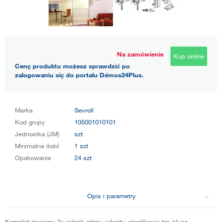
Na zamówienie
Kup online
Cenę produktu możesz sprawdzić po
zalogowaniu się do portalu Démos24Plus.
Marka
Sevroll
Kod grupy
105001010101
Jednostka (JM)
szt
Minimalna ilość
1 szt
Opakowanie
24 szt
Opis i parametry
Komplet zawiera: 2x wózek górny, wkręty, plastikowy tor, klucz