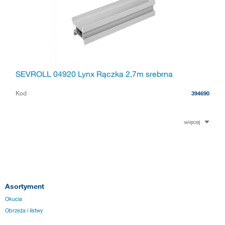
SEVROLL 04920 Lynx Rączka 2,7m srebrna
Kod
394690
więcej
Asortyment
Okucia
Obrzeża i listwy