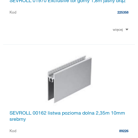
SEVROLL 01970 Exclusive tor górny 1,8m jasny brąz
Kod
225358
więcej
SEVROLL 00162 listwa pozioma dolna 2,35m 10mm
srebrny
Kod
89226