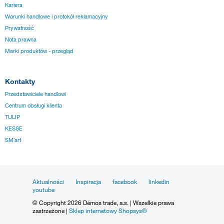
Kariera
Warunki handlowe i protokół reklamacyjny
Prywatność
Nota prawna
Marki produktów - przegląd
Kontakty
Przedstawiciele handlowi
Centrum obsługi klienta
TULIP
KESSE
SM´art
Aktualności
Inspiracja
facebook
linkedin
youtube
© Copyright 2026 Démos trade, a.s. | Wszelkie prawa
zastrzeżone |
Sklep internetowy Shopsys®