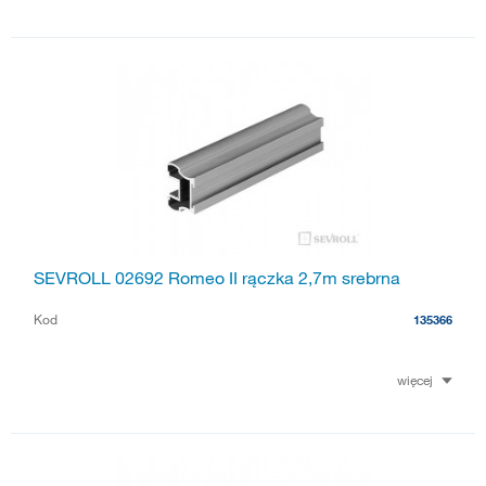
SEVROLL 02692 Romeo II rączka 2,7m srebrna
Kod
135366
więcej