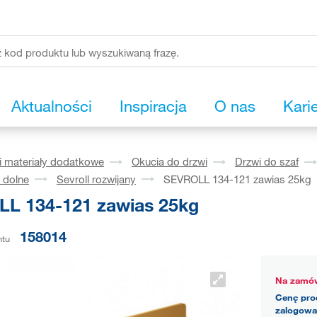
Aktualności
Inspiracja
O nas
Kari
i materiały dodatkowe
Okucia do drzwi
Drzwi do szaf
 dolne
Sevroll rozwijany
SEVROLL 134-121 zawias 25kg
L 134-121 zawias 25kg
158014
ntu
Na zamów
Cenę pro
zalogowa