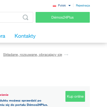
Rejestracja
Polski
Démos24Plus
era
Kontakty
Składane, rozsuwane, obracający się
ienie
Kup online
duktu możesz sprawdzić po
niu się do portalu Démos24Plus.