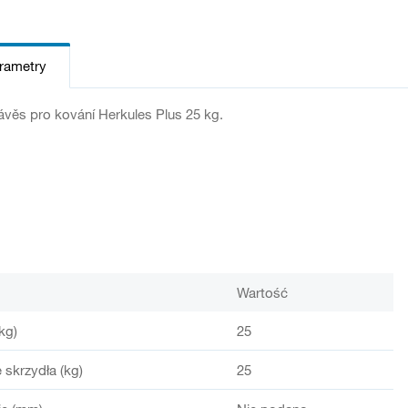
arametry
ávěs pro kování Herkules Plus 25 kg.
Wartość
kg)
25
 skrzydła (kg)
25