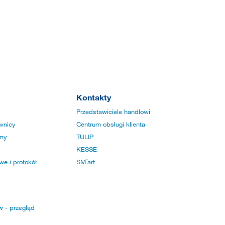
Kontakty
Przedstawiciele handlowi
wnicy
Centrum obsługi klienta
rmy
TULIP
KESSE
e i protokół
SM´art
w - przegląd