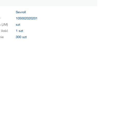
Sevroll
y
105002020201
 (JM)
szt
 ilość
1 szt
ie
300 szt