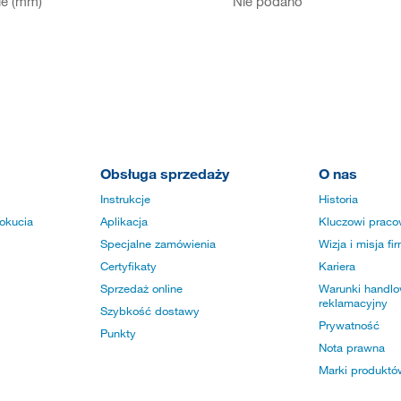
ie (mm)
Nie podano
Obsługa sprzedaży
O nas
Instrukcje
Historia
okucia
Aplikacja
Kluczowi praco
Specjalne zamówienia
Wizja i misja fi
Certyfikaty
Kariera
Sprzedaż online
Warunki handlow
reklamacyjny
Szybkość dostawy
Prywatność
Punkty
Nota prawna
Marki produktó