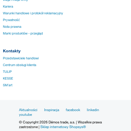
Kariera
Warunki handlowe i protokół reklamacyjny
Prywatność
Nota prawna
Marki produktów - przegląd
Kontakty
Przedstawiciele handlowi
Centrum obsługi klienta
TULIP
KESSE
SM´art
Aktualności
Inspiracja
facebook
linkedin
youtube
© Copyright 2026 Démos trade, a.s. | Wszelkie prawa
zastrzeżone |
Sklep internetowy Shopsys®