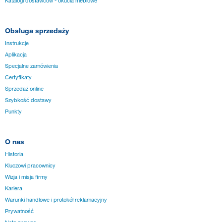
Katalogi dostawców - okucia meblowe
Obsługa sprzedaży
Instrukcje
Aplikacja
Specjalne zamówienia
Certyfikaty
Sprzedaż online
Szybkość dostawy
Punkty
O nas
Historia
Kluczowi pracownicy
Wizja i misja firmy
Kariera
Warunki handlowe i protokół reklamacyjny
Prywatność