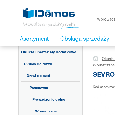
Asortyment
Obsługa sprzedaży
Okucia i materiały dodatkowe
Okucia 
Okucia do drzwi
Wpuszczane
SEVROL
Drzwi do szaf
Kod asortyme
Przesuwne
Prowadzenie dolne
Wpuszczane