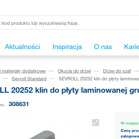
Aktualności
Inspiracja
O nas
Kari
i materiały dodatkowe
Okucia do drzwi
Drzwi do szaf
Sevroll Standard
SEVROLL 20252 klin do płyty laminowa
L 20252 klin do płyty laminowanej gr
308631
ntu
W magaz
Cenę pro
zalogowa