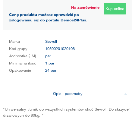
Na zamówienie
Kup online
Cenę produktu możesz sprawdzić po
zalogowaniu się do portalu Démos24Plus.
Marka
Sevroll
Kod grupy
10500201020108
Jednostka (JM)
par
Minimalna ilość
1 par
Opakowanie
24 par
Opis i parametry
"Uniwersalny tłumik do wszystkich systemów okuć Sevroll. Do skrzydeł
drzwiowych do 80kg. "