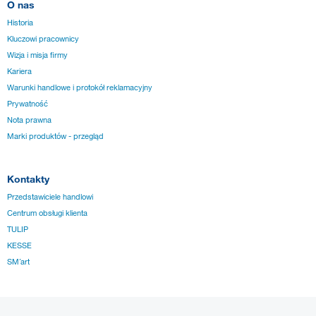
O nas
Historia
Kluczowi pracownicy
Wizja i misja firmy
Kariera
Warunki handlowe i protokół reklamacyjny
Prywatność
Nota prawna
Marki produktów - przegląd
Kontakty
Przedstawiciele handlowi
Centrum obsługi klienta
TULIP
KESSE
SM´art