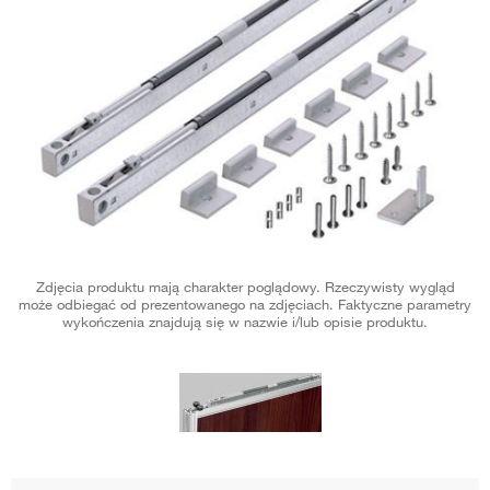
Zdjęcia produktu mają charakter poglądowy. Rzeczywisty wygląd
może odbiegać od prezentowanego na zdjęciach. Faktyczne parametry
wykończenia znajdują się w nazwie i/lub opisie produktu.