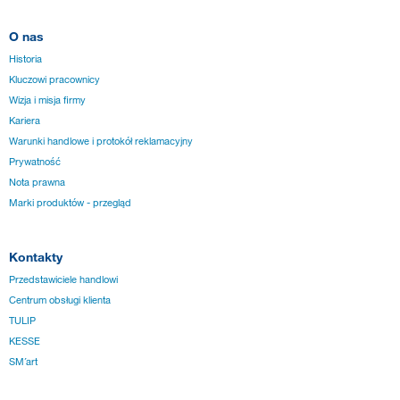
O nas
Historia
Kluczowi pracownicy
Wizja i misja firmy
Kariera
Warunki handlowe i protokół reklamacyjny
Prywatność
Nota prawna
Marki produktów - przegląd
Kontakty
Przedstawiciele handlowi
Centrum obsługi klienta
TULIP
KESSE
SM´art