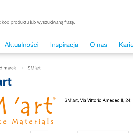
Aktualności
Inspiracja
O nas
Kari
ąd marek
SM´art
rt
SM'art, Via Vittorio Amedeo II, 24;