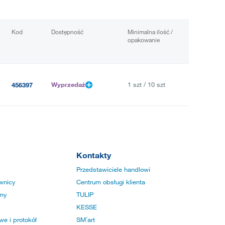
Kod
Dostępność
Minimalna ilość /
opakowanie
Wyprzedaż
1 szt / 10 szt
456397
Kontakty
Przedstawiciele handlowi
wnicy
Centrum obsługi klienta
rmy
TULIP
KESSE
e i protokół
SM´art