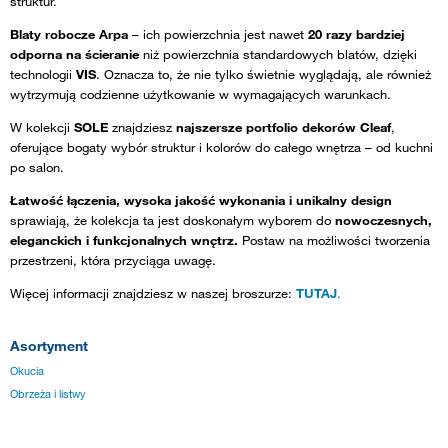
struktur.
Blaty robocze Arpa
– ich powierzchnia jest nawet
20 razy bardziej
odporna na ścieranie
niż powierzchnia standardowych blatów, dzięki
technologii
VIS
. Oznacza to, że nie tylko świetnie wyglądają, ale również
wytrzymują codzienne użytkowanie w wymagających warunkach.
W kolekcji
SOLE
znajdziesz
najszersze portfolio dekorów Cleaf
,
oferujące bogaty wybór struktur i kolorów do całego wnętrza – od kuchni
po salon.
Łatwość łączenia, wysoka jakość wykonania i unikalny design
sprawiają, że kolekcja ta jest doskonałym wyborem do
nowoczesnych,
eleganckich i funkcjonalnych wnętrz.
Postaw na możliwości tworzenia
przestrzeni, która przyciąga uwagę.
Więcej informacji znajdziesz w naszej broszurze:
TUTAJ
.
Asortyment
Okucia
Obrzeża i listwy