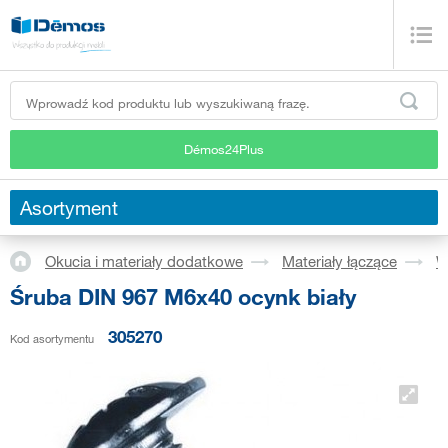
Démos24Plus
Asortyment
Okucia i materiały dodatkowe
Materiały łączące
W
Śruba DIN 967 M6x40 ocynk biały
305270
Kod asortymentu