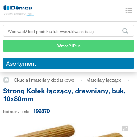
Démos24Plus
Asortyment
Okucia i materiały dodatkowe
Materiały łączące
K
Strong Kołek łączący, drewniany, buk,
10x80mm
192870
Kod asortymentu