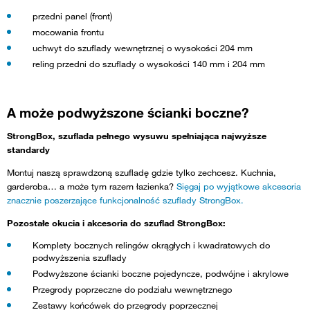
przedni panel (front)
mocowania frontu
uchwyt do szuflady wewnętrznej o wysokości 204 mm
reling przedni do szuflady o wysokości 140 mm i 204 mm
A może podwyższone ścianki boczne?
StrongBox, szuflada pełnego wysuwu spełniająca najwyższe
standardy
Montuj naszą sprawdzoną szufladę gdzie tylko zechcesz. Kuchnia,
garderoba… a może tym razem łazienka?
Sięgaj po wyjątkowe akcesoria
znacznie poszerzające funkcjonalność szuflady StrongBox.
Pozostałe okucia i akcesoria do szuflad StrongBox:
Komplety bocznych relingów okrągłych i kwadratowych do
podwyższenia szuflady
Podwyższone ścianki boczne pojedyncze, podwójne i akrylowe
Przegrody poprzeczne do podziału wewnętrznego
Zestawy końcówek do przegrody poprzecznej