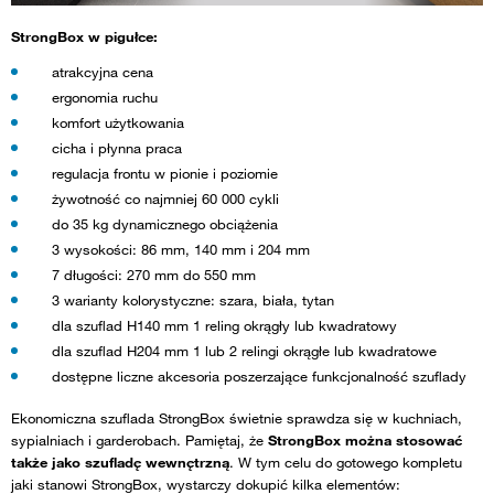
StrongBox w pigułce:
atrakcyjna cena
ergonomia ruchu
komfort użytkowania
cicha i płynna praca
regulacja frontu w pionie i poziomie
żywotność co najmniej 60 000 cykli
do 35 kg dynamicznego obciążenia
3 wysokości: 86 mm, 140 mm i 204 mm
7 długości: 270 mm do 550 mm
3 warianty kolorystyczne: szara, biała, tytan
dla szuflad H140 mm 1 reling okrągły lub kwadratowy
dla szuflad H204 mm 1 lub 2 relingi okrągłe lub kwadratowe
dostępne liczne akcesoria poszerzające funkcjonalność szuflady
Ekonomiczna szuflada StrongBox świetnie sprawdza się w kuchniach,
sypialniach i garderobach. Pamiętaj, że
StrongBox można stosować
także jako szufladę wewnętrzną
. W tym celu do gotowego kompletu
jaki stanowi StrongBox, wystarczy dokupić kilka elementów: