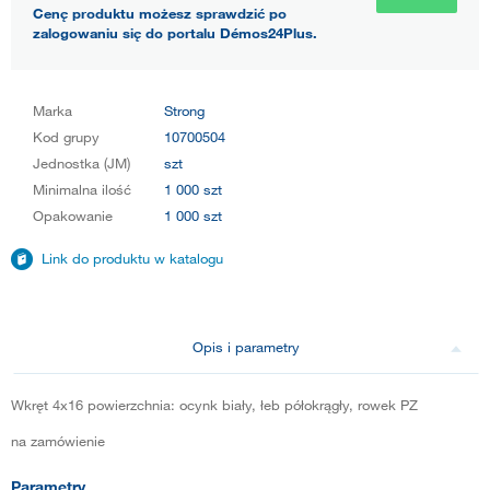
Cenę produktu możesz sprawdzić po
zalogowaniu się do portalu Démos24Plus.
Marka
Strong
Kod grupy
10700504
Jednostka (JM)
szt
Minimalna ilość
1 000 szt
Opakowanie
1 000 szt
Link do produktu w katalogu
Opis i parametry
Wkręt 4x16 powierzchnia: ocynk biały, łeb półokrągły, rowek PZ
na zamówienie
Parametry