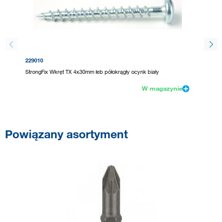
229010
229028
StrongFix Wkręt TX 4x30mm łeb półokrągły ocynk biały
UNIQUAD
W magazynie
Powiązany asortyment