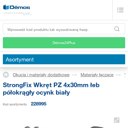
Démos24Plus
Asortyment
Okucia i materiały dodatkowe
Materiały łączące
W
StrongFix Wkręt PZ 4x30mm łeb
półokrągły ocynk biały
228995
Kod asortymentu