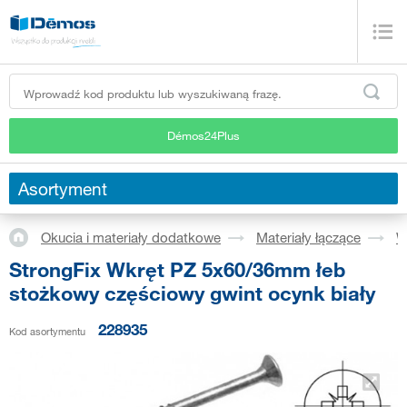
Démos24Plus
Asortyment
Okucia i materiały dodatkowe
Materiały łączące
W
StrongFix Wkręt PZ 5x60/36mm łeb
stożkowy częściowy gwint ocynk biały
228935
Kod asortymentu