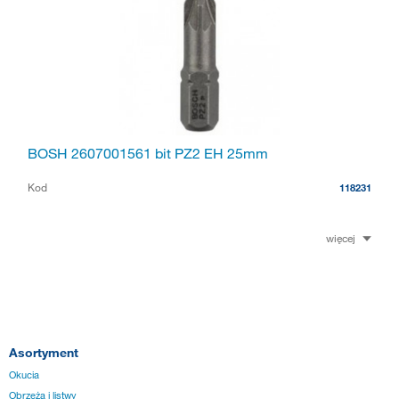
BOSH 2607001561 bit PZ2 EH 25mm
Kod
118231
więcej
Asortyment
Okucia
Obrzeża i listwy