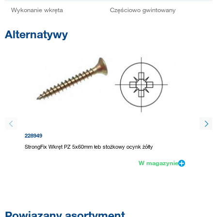
Wykonanie wkręta
Częściowo gwintowany
Alternatywy
228949
11108
StrongFix Wkręt PZ 5x60mm łeb stożkowy ocynk żółty
StrongF
częścio
W magazynie
Powiązany asortyment