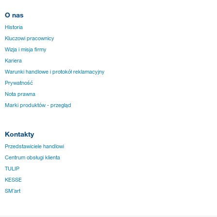
O nas
Historia
Kluczowi pracownicy
Wizja i misja firmy
Kariera
Warunki handlowe i protokół reklamacyjny
Prywatność
Nota prawna
Marki produktów - przegląd
Kontakty
Przedstawiciele handlowi
Centrum obsługi klienta
TULIP
KESSE
SM´art