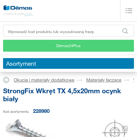
Démos24Plus
Asortyment
Okucia i materiały dodatkowe
Materiały łączące
W
StrongFix Wkręt TX 4,5x20mm ocynk
biały
228980
Kod asortymentu