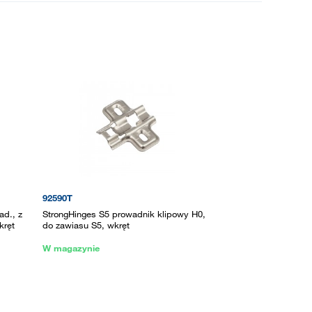
92590T
ad., z
StrongHinges S5 prowadnik klipowy H0,
kręt
do zawiasu S5, wkręt
W magazynie