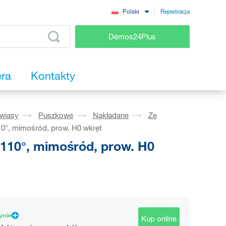
Rejestracja
Polski
Démos24Plus
era
Kontakty
wiasy
Puszkowe
Nakładane
Ze
110°, mimośród, prow. H0 wkręt
, 110°, mimośród, prow. H0
ynie
Kup online