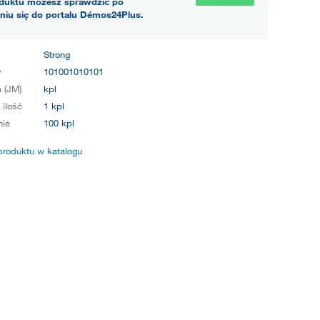
duktu możesz sprawdzić po
niu się do portalu Démos24Plus.
Strong
y
101001010101
 (JM)
kpl
 ilość
1 kpl
ie
100 kpl
produktu w katalogu