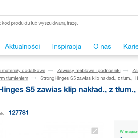
Aktualności
Inspiracja
O nas
Kari
i materiały dodatkowe
Zawiasy meblowe i podnośniki
Za
ym tłumieniem
StrongHinges S5 zawias klip nakład., z tłum., 
inges S5 zawias klip nakład., z tłum.
127781
ntu
W magaz