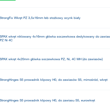
StrongFix Wkręt PZ 3,5x16mm łeb stożkowy ocynk biały
SPAX wkręt niklowany 4x16mm główka soczewkowa dedykowany do zawia
PZ Ni 4C
SPAX wkręt 4x20mm główka soczewkowa PZ, Ni, 4C MH (do zawiasów)
StrongHinges S5 prowadnik klipowy H0, do zawiasów S5, mimośród, wkręt
StrongHinges S5 prowadnik klipowy H0, do zawiasu S5, eurowkręt