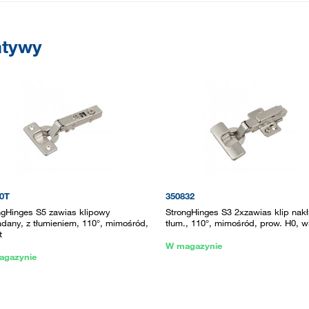
atywy
0T
350832
ngHinges S5 zawias klipowy
StrongHinges S3 2xzawias klip nakł
adany, z tłumieniem, 110°, mimośród,
tłum., 110°, mimośród, prow. H0, w
t
W magazynie
agazynie