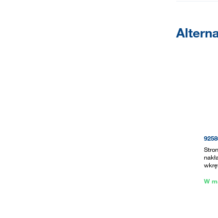
Altern
9258
Stro
nakł
wkrę
W m