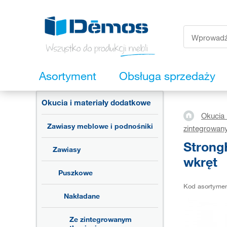
Asortyment
Obsługa sprzedaży
Okucia i materiały dodatkowe
Okucia 
Zawiasy meblowe i podnośniki
zintegrowan
StrongH
Zawiasy
wkręt
Puszkowe
Kod asortyme
Nakładane
Ze zintegrowanym