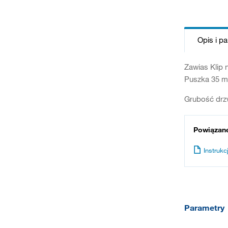
Opis i p
Zawias Klip 
Puszka 35 mm
Grubość drz
Powiązan
Instrukcj
Parametry