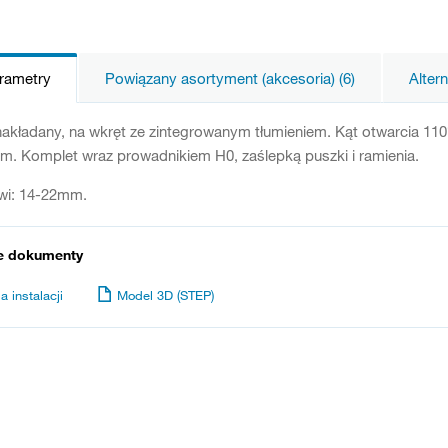
arametry
Powiązany asortyment (akcesoria) (6)
Alter
nakładany, na wkręt ze zintegrowanym tłumieniem. Kąt otwarcia 11
. Komplet wraz prowadnikiem H0, zaślepką puszki i ramienia.
wi: 14-22mm.
e dokumenty
a instalacji
Model 3D (STEP)