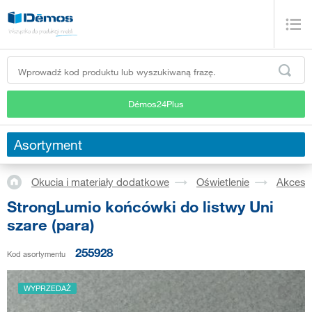
Démos24Plus
Asortyment
Okucia i materiały dodatkowe
Oświetlenie
Akceso
StrongLumio końcówki do listwy Uni
szare (para)
255928
Kod asortymentu
WYPRZEDAŻ