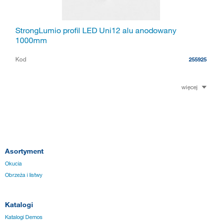
StrongLumio profil LED Uni12 alu anodowany
1000mm
Kod
255925
więcej
Asortyment
Okucia
Obrzeża i listwy
Katalogi
Katalogi Demos