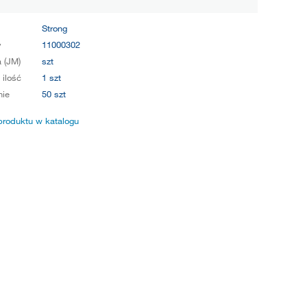
Strong
y
11000302
 (JM)
szt
 ilość
1 szt
ie
50 szt
produktu w katalogu