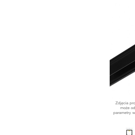
Zdjęcia pr
może od
parametry w