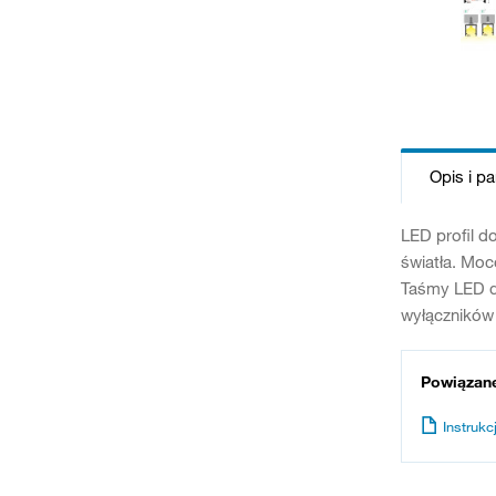
Opis i p
LED profil d
światła. Moc
Taśmy LED d
wyłączników 
Powiązan
Instrukcj