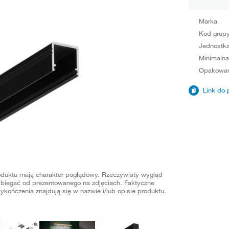
Marka
Kod grup
Jednostka
Minimalna
Opakowan
Link do 
oduktu mają charakter poglądowy. Rzeczywisty wygląd
biegać od prezentowanego na zdjęciach. Faktyczne
ykończenia znajdują się w nazwie i/lub opisie produktu.