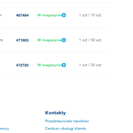
m
W magazynie
1 szt / 10 szt
467484
5m
W magazynie
1 szt / 50 szt
471803
m
W magazynie
1 szt / 20 szt
472725
Kontakty
Przedstawiciele handlowi
wnicy
Centrum obsługi klienta