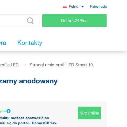
Rejestracja
Polski
Démos24Plus
era
Kontakty
rofile LED
StrongLumio profil LED Smart 10,
czarny anodowany
ynie
Kup online
duktu możesz sprawdzić po
niu się do portalu Démos24Plus.