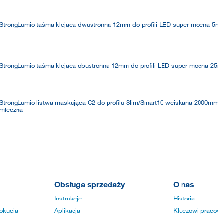
StrongLumio taśma klejąca dwustronna 12mm do profili LED super mocna 5
StrongLumio taśma klejąca obustronna 12mm do profili LED super mocna 2
StrongLumio listwa maskująca C2 do profilu Slim/Smart10 wciskana 2000m
mleczna
Obsługa sprzedaży
O nas
Instrukcje
Historia
okucia
Aplikacja
Kluczowi praco