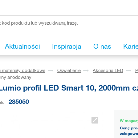
Aktualności
Inspiracja
O nas
Kari
i materiały dodatkowe
Oświetlenie
Akcesoria LED
P
rny anodowany
Lumio profil LED Smart 10, 2000mm 
285050
ntu
W magaz
Cenę pro
zalogowa