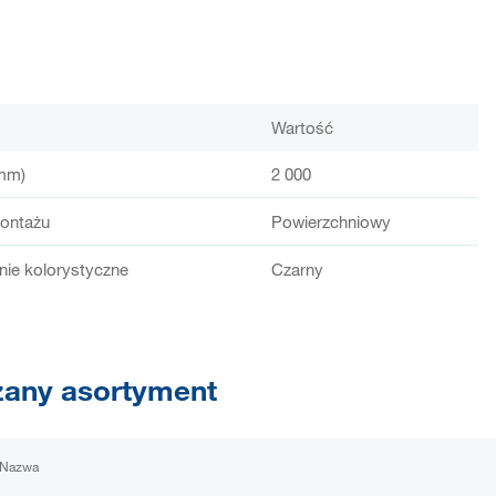
Wartość
mm)
2 000
ontażu
Powierzchniowy
ie kolorystyczne
Czarny
any asortyment
Nazwa