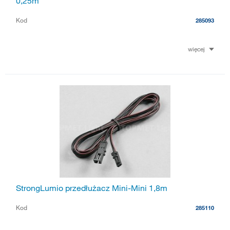
0,25m
Kod
285093
więcej
StrongLumio przedłużacz Mini-Mini 1,8m
Kod
285110