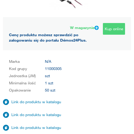
W magazynie
Kup online
Cenę produktu możesz sprawdzić po
zalogowaniu się do portalu Démos24Plus.
Marka
N/A
Kod grupy
11000305
Jednostka (JM)
szt
Minimalna ilość
1 szt
Opakowanie
50 szt
Link do produktu w katalogu
Link do produktu w katalogu
Link do produktu w katalogu