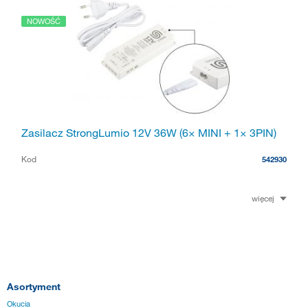
NOWOŚĆ
Zasilacz StrongLumio 12V 36W (6× MINI + 1× 3PIN)
Kod
542930
więcej
Asortyment
Okucia