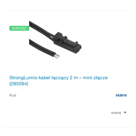
NOWOŚĆ
StrongLumio kabel łączący 2 m – mini złącze
(285094)
Kod
543616
więcej