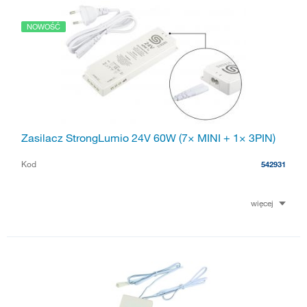
NOWOŚĆ
Zasilacz StrongLumio 24V 60W (7× MINI + 1× 3PIN)
Kod
542931
więcej