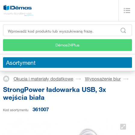
Démos24Plus
Asortyment
Okucia i materiały dodatkowe
Wyposażenie biur
G
StrongPower ładowarka USB, 3x
wejścia biała
361007
Kod asortymentu