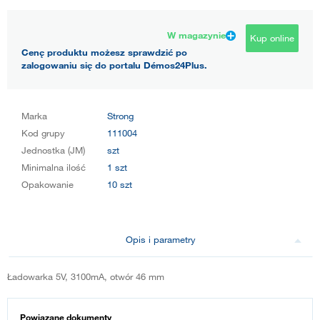
W magazynie
Kup online
Cenę produktu możesz sprawdzić po
zalogowaniu się do portalu Démos24Plus.
Marka
Strong
Kod grupy
111004
Jednostka (JM)
szt
Minimalna ilość
1 szt
Opakowanie
10 szt
Opis i parametry
Ładowarka 5V, 3100mA, otwór 46 mm
Powiązane dokumenty