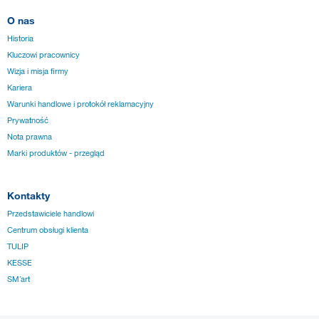
O nas
Historia
Kluczowi pracownicy
Wizja i misja firmy
Kariera
Warunki handlowe i protokół reklamacyjny
Prywatność
Nota prawna
Marki produktów - przegląd
Kontakty
Przedstawiciele handlowi
Centrum obsługi klienta
TULIP
KESSE
SM´art