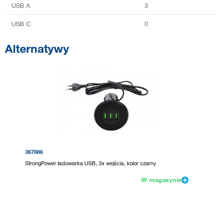
USB A
3
USB C
0
Alternatywy
367886
StrongPower ładowarka USB, 3x wejścia, kolor czarny
W magazynie