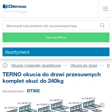
Démos24Plus
Asortyment
Okucia i materiały dodatkowe
Okucia do drzwi
Dr
TERNO okucia do drzwi przesuwnych
komplet okuć do 240kg
DT302
Kod asortymentu