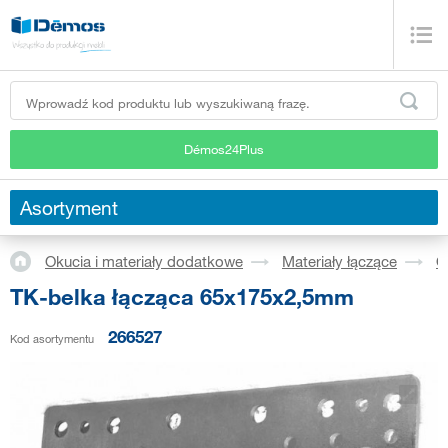
Démos24Plus
Asortyment
Okucia i materiały dodatkowe
Materiały łączące
O
TK-belka łącząca 65x175x2,5mm
266527
Kod asortymentu