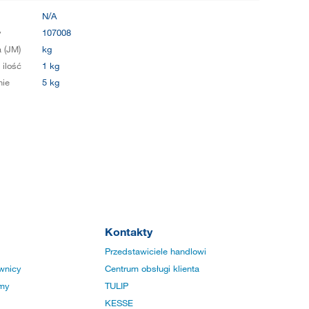
N/A
y
107008
 (JM)
kg
 ilość
1 kg
ie
5 kg
Kontakty
Przedstawiciele handlowi
wnicy
Centrum obsługi klienta
rmy
TULIP
KESSE