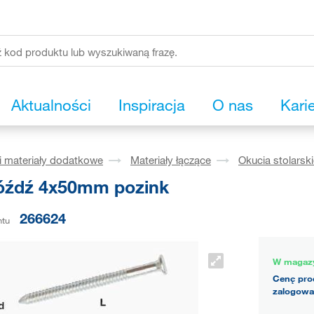
Aktualności
Inspiracja
O nas
Kari
i materiały dodatkowe
Materiały łączące
Okucia stolarsk
źdź 4x50mm pozink
266624
ntu
W magaz
Cenę pro
zalogowa