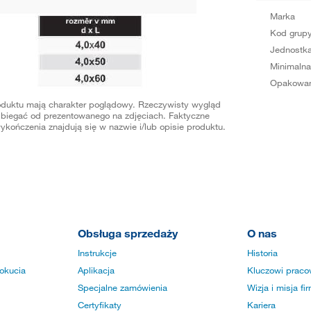
Marka
Kod grup
Jednostka
Minimalna
Opakowan
oduktu mają charakter poglądowy. Rzeczywisty wygląd
biegać od prezentowanego na zdjęciach. Faktyczne
ykończenia znajdują się w nazwie i/lub opisie produktu.
Obsługa sprzedaży
O nas
Instrukcje
Historia
okucia
Aplikacja
Kluczowi praco
Specjalne zamówienia
Wizja i misja fi
Certyfikaty
Kariera