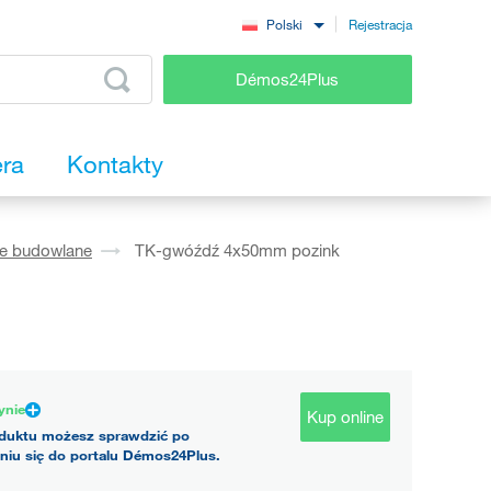
Rejestracja
Polski
Démos24Plus
era
Kontakty
ie budowlane
TK-gwóźdź 4x50mm pozink
ynie
Kup online
duktu możesz sprawdzić po
niu się do portalu Démos24Plus.