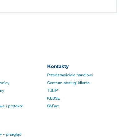
Kontakty
Przedstawiciele handlowi
wnicy
Centrum obsługi klienta
rmy
TULIP
KESSE
e i protokół
SM´art
w - przegląd