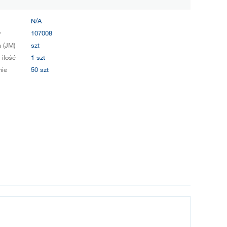
N/A
y
107008
 (JM)
szt
 ilość
1 szt
ie
50 szt