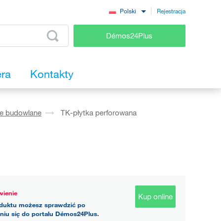
Rejestracja
Polski
Démos24Plus
era
Kontakty
ie budowlane
TK-płytka perforowana
ienie
Kup online
duktu możesz sprawdzić po
niu się do portalu Démos24Plus.