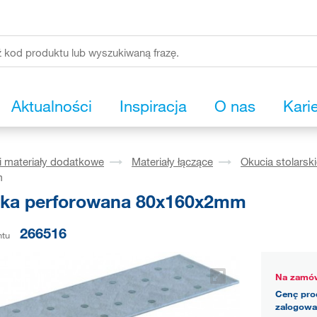
Aktualności
Inspiracja
O nas
Kari
i materiały dodatkowe
Materiały łączące
Okucia stolarsk
m
tka perforowana 80x160x2mm
266516
ntu
Na zamów
Cenę pro
zalogowa