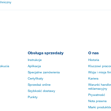
chniczny
Obsługa sprzedaży
O nas
Instrukcje
Historia
okucia
Aplikacja
Kluczowi praco
Specjalne zamówienia
Wizja i misja fi
Certyfikaty
Kariera
Sprzedaż online
Warunki handlow
reklamacyjny
Szybkość dostawy
Prywatność
Punkty
Nota prawna
Marki produktó