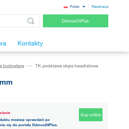
Rejestracja
Polski
Démos24Plus
era
Kontakty
ie budowlane
TK-podstawa słupa kwadratowa
,0mm
ienie
Kup online
duktu możesz sprawdzić po
niu się do portalu Démos24Plus.