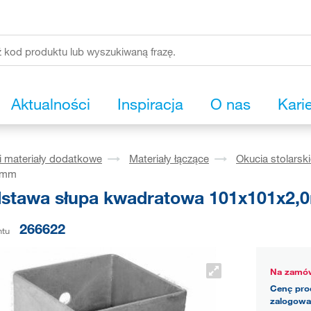
Aktualności
Inspiracja
O nas
Kari
i materiały dodatkowe
Materiały łączące
Okucia stolarsk
0mm
stawa słupa kwadratowa 101x101x2
266622
ntu
Na zamów
Cenę pro
zalogowa