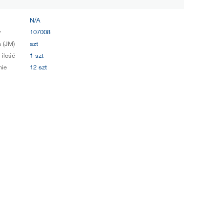
N/A
y
107008
 (JM)
szt
 ilość
1 szt
ie
12 szt