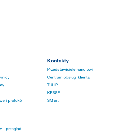
Kontakty
Przedstawiciele handlowi
wnicy
Centrum obsługi klienta
rmy
TULIP
KESSE
e i protokół
SM´art
w - przegląd