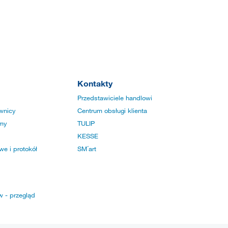
Kontakty
Przedstawiciele handlowi
wnicy
Centrum obsługi klienta
rmy
TULIP
KESSE
e i protokół
SM´art
w - przegląd