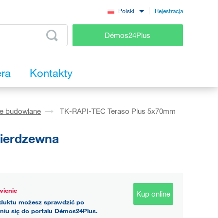
Rejestracja
Polski
Démos24Plus
era
Kontakty
ie budowlane
TK-RAPI-TEC Teraso Plus 5x70mm
nierdzewna
ienie
Kup online
duktu możesz sprawdzić po
niu się do portalu Démos24Plus.