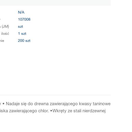
N/A
y
107008
 (JM)
szt
 ilość
1 szt
ie
200 szt
• Nadaje się do drewna zawierającego kwasy taninowe
ska zawierającego chlor. •Wkręty ze stali nierdzewnej