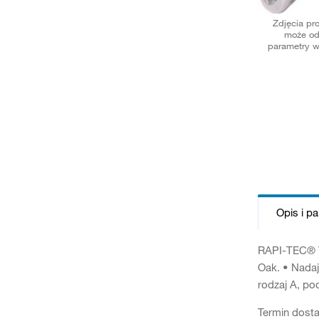
Zdjęcia pr
może od
parametry w
Opis i p
RAPI-TEC® T
Oak. • Nadaj
rodzaj A, po
Termin dosta