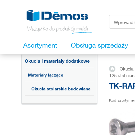
Asortyment
Obsługa sprzedaży
Okucia i materiały dodatkowe
Okucia 
Materiały łączące
T25 stal nie
TK-RAP
Okucia stolarskie budowlane
Kod asortyme