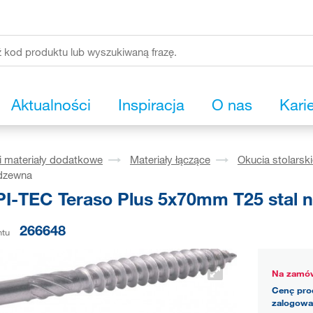
Aktualności
Inspiracja
O nas
Kari
i materiały dodatkowe
Materiały łączące
Okucia stolarsk
rdzewna
I-TEC Teraso Plus 5x70mm T25 stal 
266648
ntu
Na zamów
Cenę pro
zalogowa