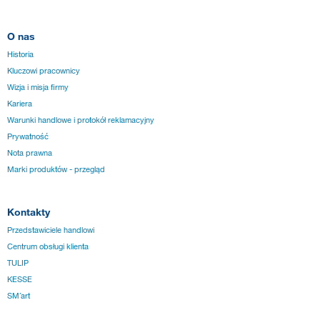
O nas
Historia
Kluczowi pracownicy
Wizja i misja firmy
Kariera
Warunki handlowe i protokół reklamacyjny
Prywatność
Nota prawna
Marki produktów - przegląd
Kontakty
Przedstawiciele handlowi
Centrum obsługi klienta
TULIP
KESSE
SM´art