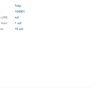
Tulip
y
104001
 (JM)
szt
 ilość
1 szt
ie
10 szt