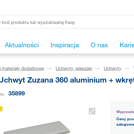
Aktualności
Inspiracja
O nas
Kari
i materiały dodatkowe
Uchwyty, wieszaki
Uchwyty
Uchwyt Zuzana 360 aluminium + wkrę
35899
ntu
Wyprzed
Cenę pro
zalogowa