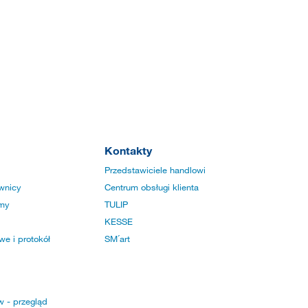
Kontakty
Przedstawiciele handlowi
wnicy
Centrum obsługi klienta
rmy
TULIP
KESSE
e i protokół
SM´art
w - przegląd