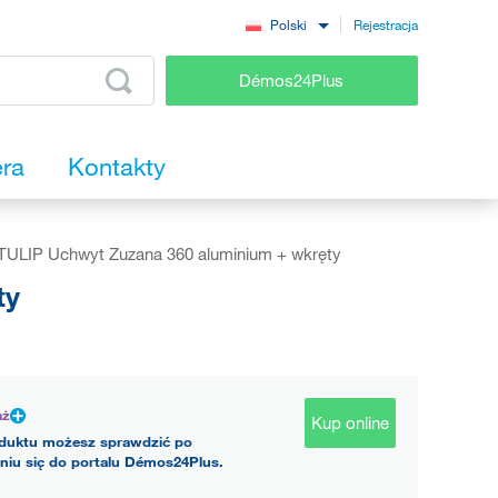
Rejestracja
Polski
Démos24Plus
era
Kontakty
TULIP Uchwyt Zuzana 360 aluminium + wkręty
ty
aż
Kup online
duktu możesz sprawdzić po
niu się do portalu Démos24Plus.