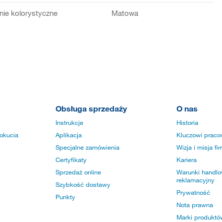
ie kolorystyczne
Matowa
Obsługa sprzedaży
O nas
Instrukcje
Historia
okucia
Aplikacja
Kluczowi praco
Specjalne zamówienia
Wizja i misja fi
Certyfikaty
Kariera
Sprzedaż online
Warunki handlow
reklamacyjny
Szybkość dostawy
Prywatność
Punkty
Nota prawna
Marki produktó