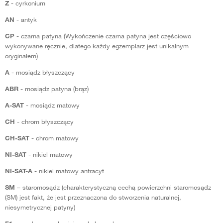
Z
- cyrkonium
AN
- antyk
CP
- czarna patyna (Wykończenie czarna patyna jest częściowo
wykonywane ręcznie, dlatego każdy egzemplarz jest unikalnym
oryginałem)
A
- mosiądz błyszczący
ABR
- mosiądz patyna (brąz)
A-SAT
- mosiądz matowy
CH
- chrom błyszczący
CH-SAT
- chrom matowy
NI-SAT
- nikiel matowy
NI-SAT-A
- nikiel matowy antracyt
SM
– staromosądz (charakterystyczną cechą powierzchni staromosądz
(SM) jest fakt, że jest przeznaczona do stworzenia naturalnej,
niesymetrycznej patyny)