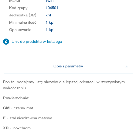
Marka
Twin
Kod grupy
104501
Jednostka (JM)
kpl
Minimalna ilość
1 kpl
Opakowanie
1 kpl
Link do produktu w katalogu
Opis i parametry
Poniżej podajemy listę skrótów dla lepszej orientacji w rzeczywistym
wykończeniu.
Powierzchnia:
CM
- czarny mat
E
- stal nierdzewna matowa
XR
- inoxchrom