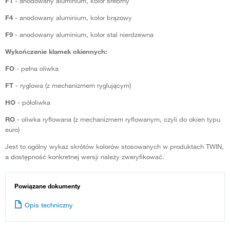
F1
- anodowany aluminium, kolor srebrny
F4
- anodowany aluminium, kolor brązowy
F9
- anodowany aluminium, kolor stal nierdzewna
Wykończenie klamek okiennych:
FO
- pełna oliwka
FT
- ryglowa (z mechanizmem ryglującym)
HO
- półoliwka
RO
- oliwka ryflowana (z mechanizmem ryflowanym, czyli do okien typu
euro)
Jest to ogólny wykaz skrótów kolorów stosowanych w produktach TWIN,
a dostępność konkretnej wersji należy zweryfikować.
Powiązane dokumenty
Opis techniczny