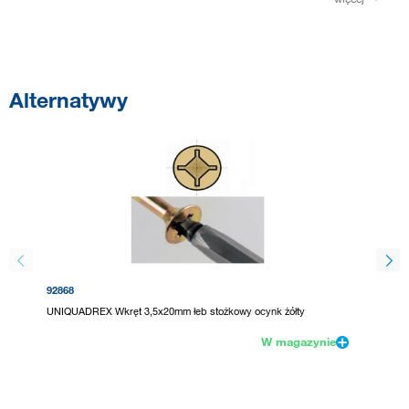
Alternatywy
92868
11150
UNIQUADREX Wkręt 3,5x20mm łeb stożkowy ocynk żółty
StrongF
W magazynie