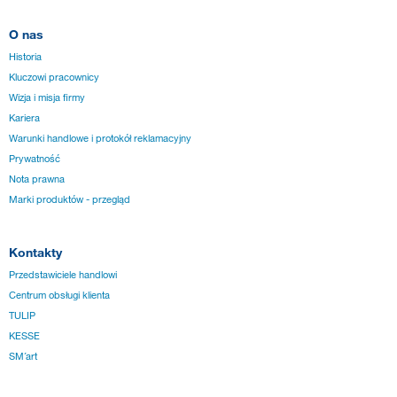
O nas
Historia
Kluczowi pracownicy
Wizja i misja firmy
Kariera
Warunki handlowe i protokół reklamacyjny
Prywatność
Nota prawna
Marki produktów - przegląd
Kontakty
Przedstawiciele handlowi
Centrum obsługi klienta
TULIP
KESSE
SM´art