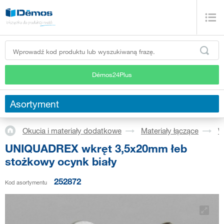
Démos24Plus
Asortyment
Okucia i materiały dodatkowe
Materiały łączące
W
UNIQUADREX wkręt 3,5x20mm łeb
stożkowy ocynk biały
252872
Kod asortymentu