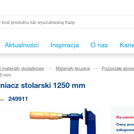
Aktualności
Inspiracja
O nas
Kari
i materiały dodatkowe
Materiały łączące
Pozostałe akces
250 mm
niacz stolarski 1250 mm
249911
ntu
Na zamów
Cenę pro
zalogowa