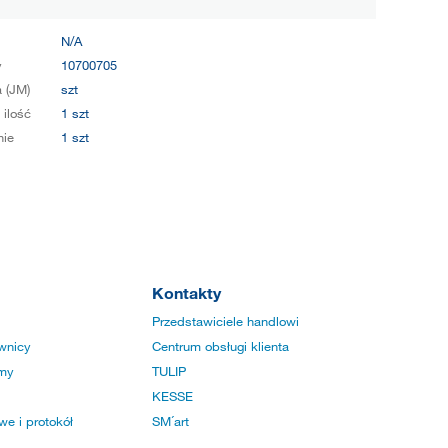
N/A
y
10700705
 (JM)
szt
 ilość
1 szt
ie
1 szt
Kontakty
Przedstawiciele handlowi
wnicy
Centrum obsługi klienta
rmy
TULIP
KESSE
e i protokół
SM´art