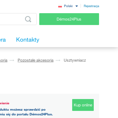
Rejestracja
Polski
Démos24Plus
era
Kontakty
oria
Pozostałe akcesoria
Usztywniacz
ienie
Kup online
duktu możesz sprawdzić po
niu się do portalu Démos24Plus.