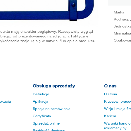
Marka
Kod grup
Jednostka
oduktu mają charakter poglądowy. Rzeczywisty wygląd
Minimalna
biegać od prezentowanego na zdjęciach. Faktyczne
Opakowan
ykończenia znajdują się w nazwie i/lub opisie produktu.
Obsługa sprzedaży
O nas
Instrukcje
Historia
okucia
Aplikacja
Kluczowi praco
Specjalne zamówienia
Wizja i misja fi
Certyfikaty
Kariera
Sprzedaż online
Warunki handlow
reklamacyjny
Szybkość dostawy