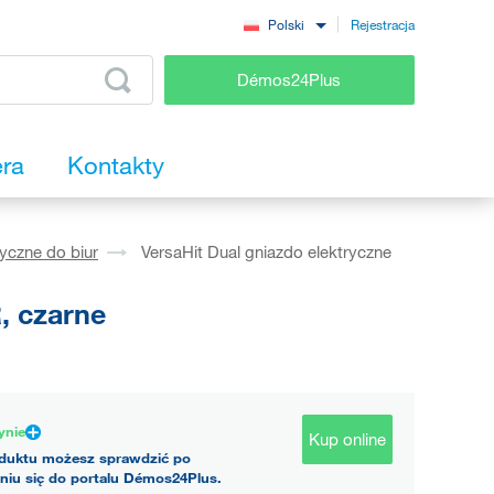
Rejestracja
Polski
Démos24Plus
era
Kontakty
yczne do biur
VersaHit Dual gniazdo elektryczne
, czarne
ynie
Kup online
duktu możesz sprawdzić po
niu się do portalu Démos24Plus.