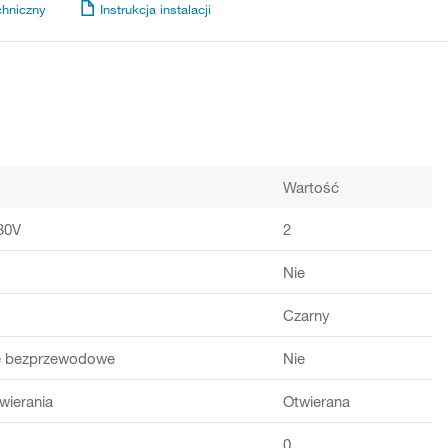
chniczny
Instrukcja instalacji
Wartość
30V
2
Nie
Czarny
e bezprzewodowe
Nie
wierania
Otwierana
0