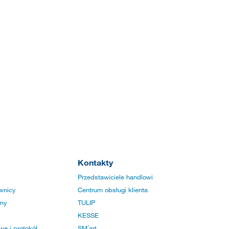
Kontakty
Przedstawiciele handlowi
wnicy
Centrum obsługi klienta
rmy
TULIP
KESSE
e i protokół
SM´art