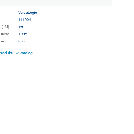
VersaLogic
y
111004
 (JM)
szt
 ilość
1 szt
ie
8 szt
produktu w katalogu