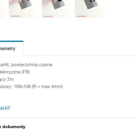
arametry
aHit, powierzchnia czarna
lektryczne (FR)
jący 2m
żowy: 108x108 (R = max 4mm)
AHIT
e dokumenty