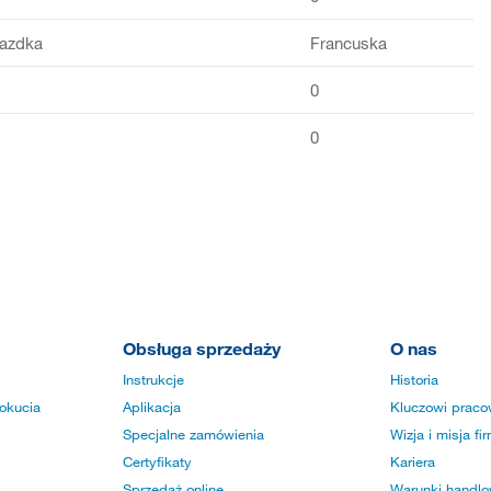
iazdka
Francuska
0
0
Obsługa sprzedaży
O nas
Instrukcje
Historia
okucia
Aplikacja
Kluczowi praco
Specjalne zamówienia
Wizja i misja fi
Certyfikaty
Kariera
Sprzedaż online
Warunki handlow