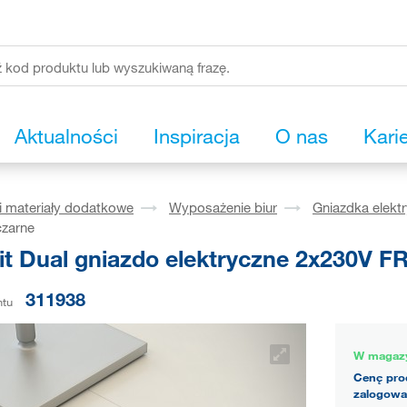
Aktualności
Inspiracja
O nas
Kari
i materiały dodatkowe
Wyposażenie biur
Gniazdka elektr
czarne
it Dual gniazdo elektryczne 2x230V FR
311938
ntu
W magaz
Cenę pro
zalogowa