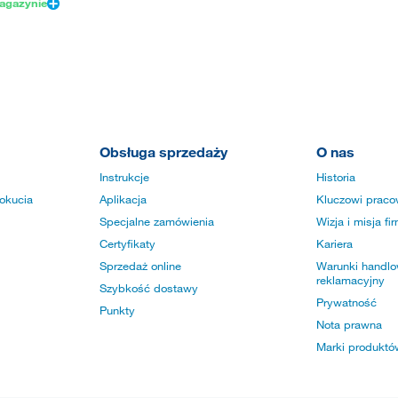
agazynie
Obsługa sprzedaży
O nas
Instrukcje
Historia
okucia
Aplikacja
Kluczowi praco
Specjalne zamówienia
Wizja i misja fi
Certyfikaty
Kariera
Sprzedaż online
Warunki handlow
reklamacyjny
Szybkość dostawy
Prywatność
Punkty
Nota prawna
Marki produktó