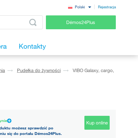
Rejestracja
Polski
Démos24Plus
era
Kontakty
nia
Pudełka do żywności
VIBO Galaxy, cargo,
ynie
Kup online
duktu możesz sprawdzić po
niu się do portalu Démos24Plus.