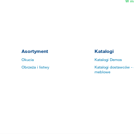
W m
Asortyment
Katalogi
Okucia
Katalogi Demos
Obrzeża i listwy
Katalogi dostawców - 
meblowe