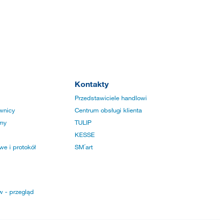
Kontakty
Przedstawiciele handlowi
wnicy
Centrum obsługi klienta
rmy
TULIP
KESSE
e i protokół
SM´art
w - przegląd