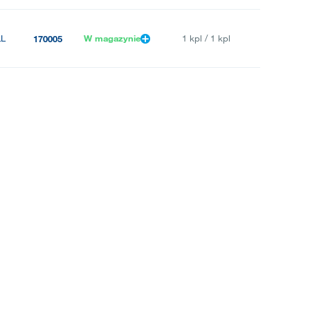
LL
W magazynie
1 kpl / 1 kpl
170005