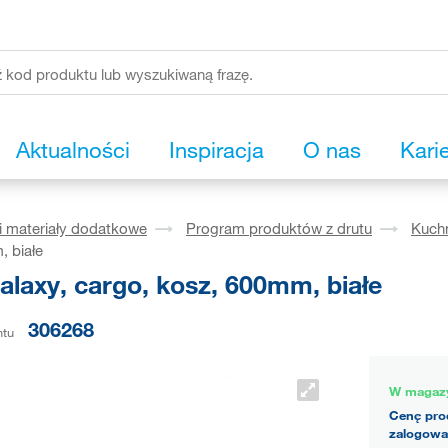
Aktualności
Inspiracja
O nas
Kari
i materiały dodatkowe
Program produktów z drutu
Kuch
 białe
alaxy, cargo, kosz, 600mm, białe
306268
ntu
W magaz
Cenę pro
zalogowa