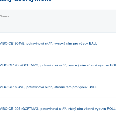
Nazwa
VIBO CE1904VE, potravinová skříň, vysoký rám pro výsuv BALL
VIBO CE1905+GCFTMVG, potravinová skříň, vysoký rám včetně výsuvu RO
VIBO CE1604VE, potravinová skříň, střední rám pro výsuv BALL
VIBO CE1205+GCFTMVG, potravinová skříň, nízký rám včetně výsuvu ROLL