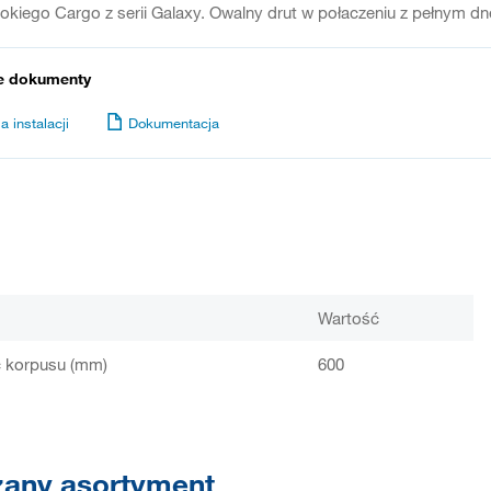
okiego Cargo z serii Galaxy. Owalny drut w połaczeniu z pełnym 
e dokumenty
a instalacji
Dokumentacja
Wartość
 korpusu (mm)
600
any asortyment