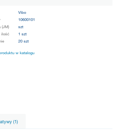
Vibo
y
10600101
 (JM)
szt
 ilość
1 szt
ie
20 szt
produktu w katalogu
natywy (1)