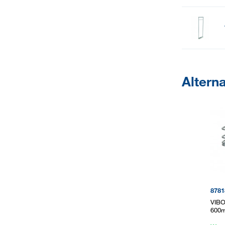
Altern
8781
VIBO
600