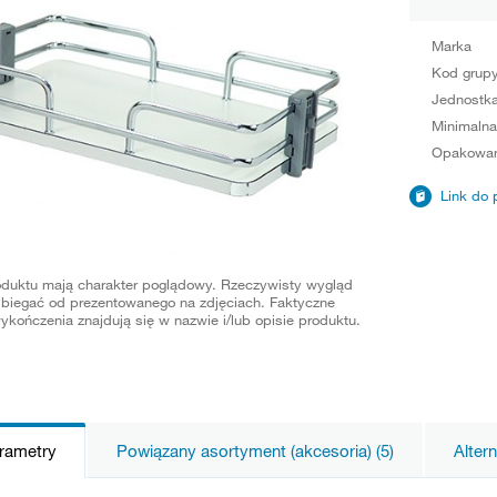
Marka
Kod grup
Jednostka
Minimalna
Opakowan
Link do 
oduktu mają charakter poglądowy. Rzeczywisty wygląd
biegać od prezentowanego na zdjęciach. Faktyczne
ykończenia znajdują się w nazwie i/lub opisie produktu.
arametry
Powiązany asortyment (akcesoria) (5)
Alter