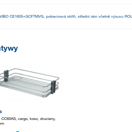
VIBO CE1605+GCFTMVG, potravinová skříň, střední rám včetně výsuvu RO
atywy
8
 CC60AS, cargo, kosz, druciany,
mm