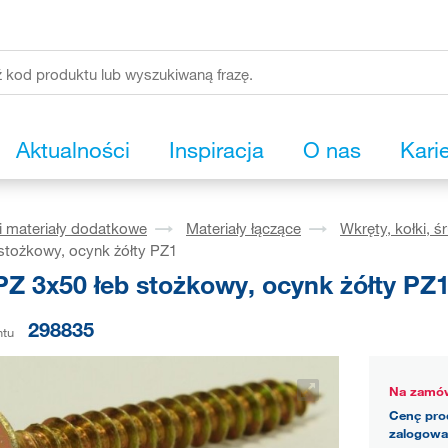
Aktualności
Inspiracja
O nas
Kari
i materiały dodatkowe
Materiały łączące
Wkręty, kołki, ś
stożkowy, ocynk żółty PZ1
PZ 3x50 łeb stożkowy, ocynk żółty PZ
298835
ntu
Na zamów
Cenę pro
zalogowa