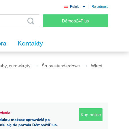
Rejestracja
Polski
Démos24Plus
era
Kontakty
ruby, eurowkręty
Śruby standardowe
Wkręt
1
ienie
Kup online
duktu możesz sprawdzić po
niu się do portalu Démos24Plus.