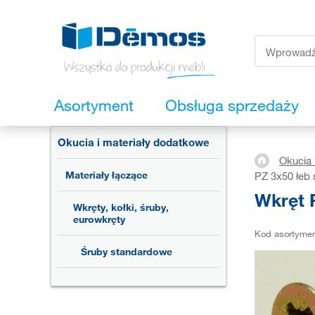
Asortyment
Obsługa sprzedaży
Okucia i materiały dodatkowe
Okucia 
Materiały łączące
PZ 3x50 łeb 
Wkręt 
Wkręty, kołki, śruby,
eurowkręty
Kod asortyme
Śruby standardowe