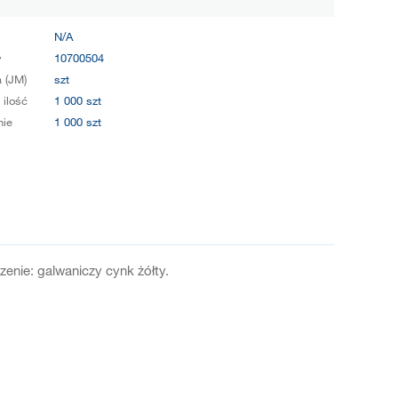
N/A
y
10700504
 (JM)
szt
 ilość
1 000 szt
ie
1 000 szt
enie: galwaniczy cynk żółty.