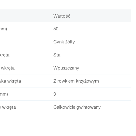
Wartość
mm)
50
Cynk żółty
kręta
Stal
 wkręta
Wpuszczany
wka wkręta
Z rowkiem krzyżowym
(mm)
3
 wkręta
Całkowicie gwintowany