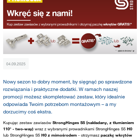
04.09.2025
Nowy sezon to dobry moment, by sięgnąć po sprawdzone
rozwiązania i praktyczne dodatki. W ramach naszej
promocji możesz skompletować zestaw, który idealnie
odpowiada Twoim potrzebom montażowym – a my
dorzucimy coś ekstra.
Kupując zestaw zawiasów
StrongHinges S5 (nakładany, z tłumieniem
110° - two-way)
wraz z wybranymi prowadnikami StrongHinges S5
H0
lub StrongHinges S5
H0 z mimośrodem
- otrzymasz
paczkę wkrętów