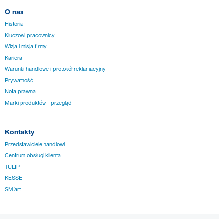
O nas
Historia
Kluczowi pracownicy
Wizja i misja firmy
Kariera
Warunki handlowe i protokół reklamacyjny
Prywatność
Nota prawna
Marki produktów - przegląd
Kontakty
Przedstawiciele handlowi
Centrum obsługi klienta
TULIP
KESSE
SM´art