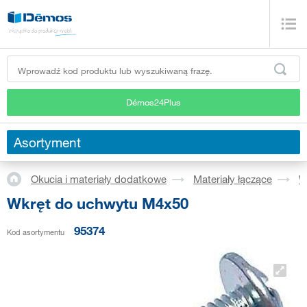
Démos24Plus
Asortyment
Okucia i materiały dodatkowe
Materiały łączące
W
Wkręt do uchwytu M4x50
95374
Kod asortymentu