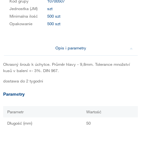
Kod grupy
10700507
Jednostka (JM)
szt
Minimalna ilość
500 szt
Opakowanie
500 szt
Opis i parametry
Okrasný šroub k úchytce. Průměr hlavy - 9,8mm. Tolerance množství
kusů v balení +- 3%. DIN 967.
dostawa do 2 tygodni
Parametry
Parametr
Wartość
Długość (mm)
50