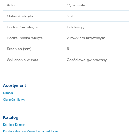
Kolor
Cynk biały
Materiał wkręta
Stal
Rodzaj łba wkręta
Półokrągły
Rodzaj rowka wkręta
Z rowkiem krzyżowym
Średnica (mm)
6
Wykonanie wkręta
Częściowo gwintowany
Asortyment
Okucia
Obrzeża i listwy
Katalogi
Katalogi Demos
Katalogi dostawców - okucia meblowe