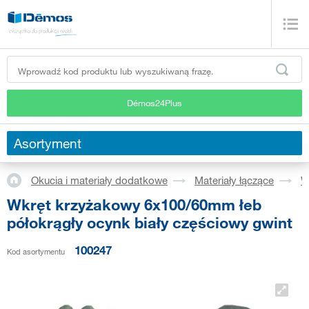
Démos24Plus
Asortyment
Okucia i materiały dodatkowe
Materiały łączące
W
Wkręt krzyżakowy 6x100/60mm łeb
półokrągły ocynk biały częściowy gwint
100247
Kod asortymentu