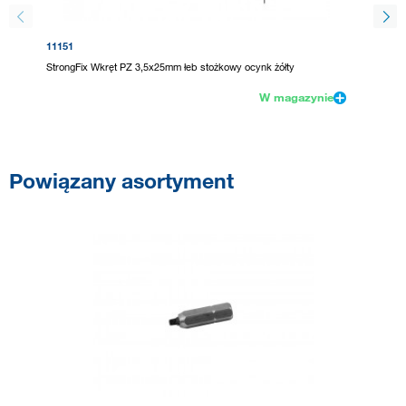
11151
92869
StrongFix Wkręt PZ 3,5x25mm łeb stożkowy ocynk żółty
UNIQUAD
W magazynie
Powiązany asortyment