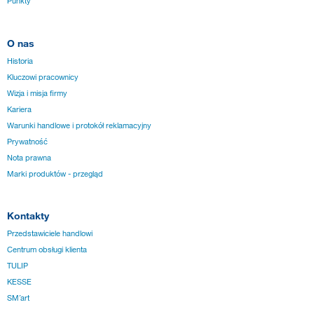
Punkty
O nas
Historia
Kluczowi pracownicy
Wizja i misja firmy
Kariera
Warunki handlowe i protokół reklamacyjny
Prywatność
Nota prawna
Marki produktów - przegląd
Kontakty
Przedstawiciele handlowi
Centrum obsługi klienta
TULIP
KESSE
SM´art