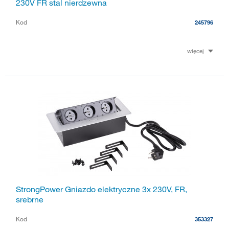
230V FR stal nierdzewna
Kod
245796
więcej
StrongPower Gniazdo elektryczne 3x 230V, FR,
srebrne
Kod
353327