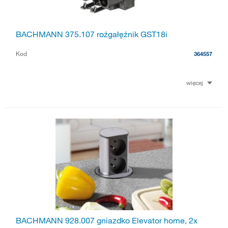
BACHMANN 375.107 roźgałęźnik GST18i
Kod
364557
więcej
BACHMANN 928.007 gniazdko Elevator home, 2x