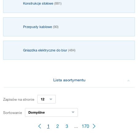
Konstrukcje stołowe
(881)
Przepusty kablowe
(90)
Gniazdka elektryczne do biur
(484)
Lista asortymentu
Zapisów na stronie
12
Sortowanie
Domyślne
1
2
3
...
170