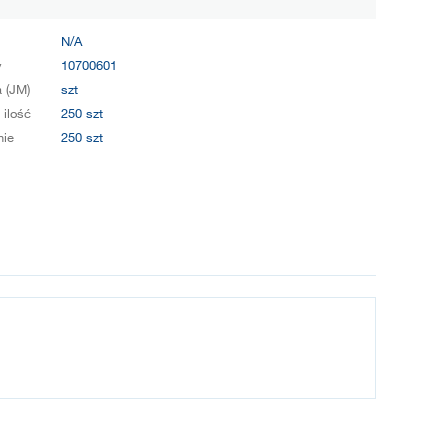
N/A
y
10700601
 (JM)
szt
 ilość
250 szt
ie
250 szt