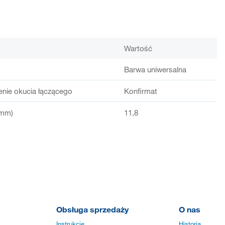
Wartość
Barwa uniwersalna
enie okucia łączącego
Konfirmat
(mm)
11,8
Obsługa sprzedaży
O nas
Instrukcje
Historia