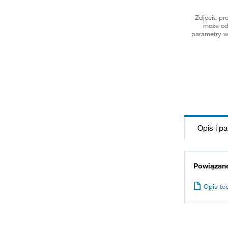
Zdjęcia pr
może od
parametry w
Opis i p
Powiązan
Opis te