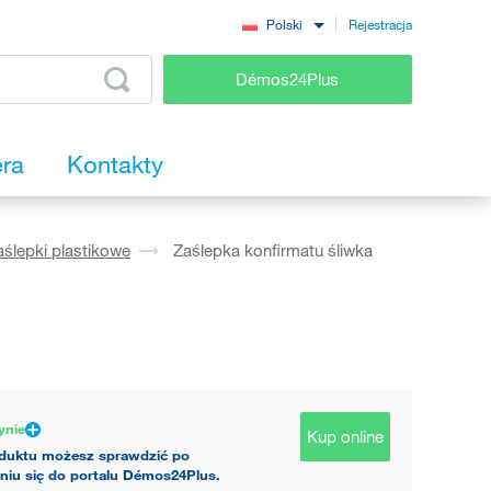
Rejestracja
Polski
Démos24Plus
era
Kontakty
aślepki plastikowe
Zaślepka konfirmatu śliwka
ynie
Kup online
duktu możesz sprawdzić po
niu się do portalu Démos24Plus.