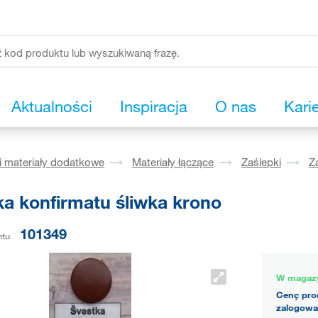
Aktualności
Inspiracja
O nas
Kari
i materiały dodatkowe
Materiały łączące
Zaślepki
Z
ka konfirmatu śliwka krono
101349
ntu
W magaz
Cenę pro
zalogowa