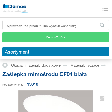
Démos24Plus
Asortyment
Okucia i materiały dodatkowe
Materiały łączące
Z
Zaślepka mimośrodu CF04 biała
15010
Kod asortymentu