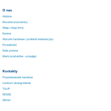
O nas
Historia
Kluczowi pracownicy
Wizja i misja firmy
Kariera
Warunki handlowe i protokół reklamacyjny
Prywatność
Nota prawna
Marki produktów - przegląd
Kontakty
Przedstawiciele handlowi
Centrum obsługi klienta
TULIP
KESSE
SM´art