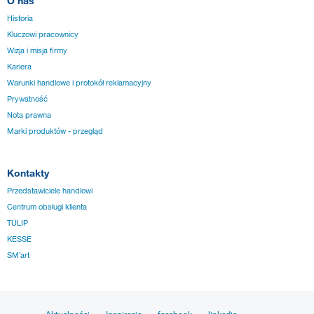
O nas
Historia
Kluczowi pracownicy
Wizja i misja firmy
Kariera
Warunki handlowe i protokół reklamacyjny
Prywatność
Nota prawna
Marki produktów - przegląd
Kontakty
Przedstawiciele handlowi
Centrum obsługi klienta
TULIP
KESSE
SM´art